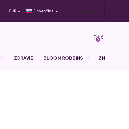
Prihlásenie
EUR
Slovenčina
Nákupný
košík
ZDRAVIE
BLOOM ROBBINS
ZNAČKY