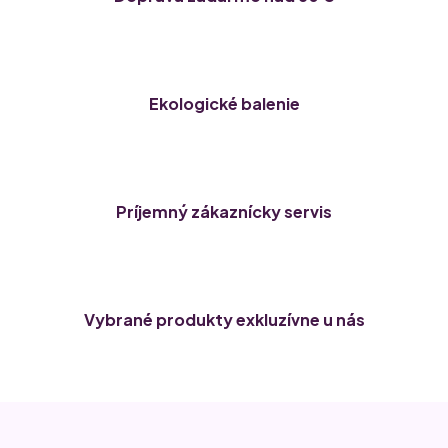
Ekologické balenie
Príjemný zákaznícky servis
Vybrané produkty exkluzívne u nás
Z
á