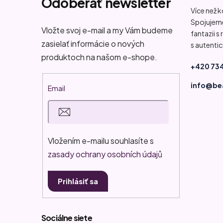
Odoberať newsletter
Více než 
ä
Spojujeme
t
Vložte svoj e-mail a my Vám budeme
fantazii s
zasielať informácie o nových
s autentic
i
produktoch na našom e-shope.
+420 734
e
info@be
Email
Vložením e-mailu souhlasíte s
zasady ochrany osobních údajů
Prihlásiť sa
Sociálne siete