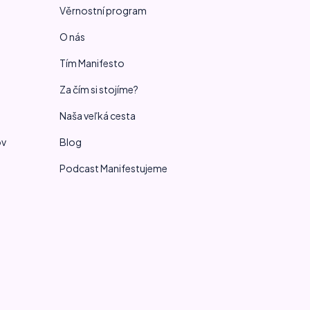
Věrnostní program
O nás
Tím Manifesto
Za čím si stojíme?
Naša veľká cesta
ov
Blog
Podcast Manifestujeme