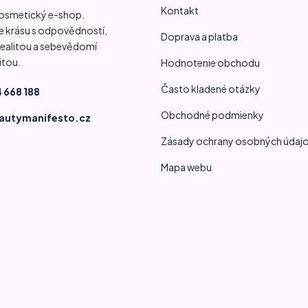
Kontakt
kosmetický e-shop.
 krásu s odpovědností,
Doprava a platba
 realitou a sebevědomí
itou.
Hodnotenie obchodu
Často kladené otázky
 668 188
Obchodné podmienky
autymanifesto.cz
Zásady ochrany osobných údaj
Mapa webu