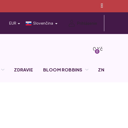
Prihlásenie
EUR
Slovenčina
Nákupný
košík
ZDRAVIE
BLOOM ROBBINS
ZNAČKY