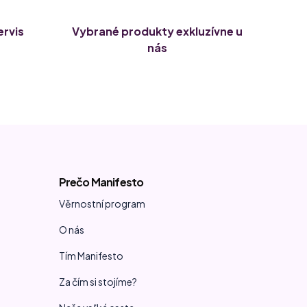
ervis
Vybrané produkty exkluzívne u
nás
Prečo Manifesto
Věrnostní program
O nás
Tím Manifesto
Za čím si stojíme?