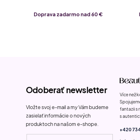
Doprava zadarmo nad 60 €
Z
á
p
Odoberať newsletter
Více než 
ä
Spojujeme
t
Vložte svoj e-mail a my Vám budeme
fantazii s
zasielať informácie o nových
s autentic
i
produktoch na našom e-shope.
+420 734
e