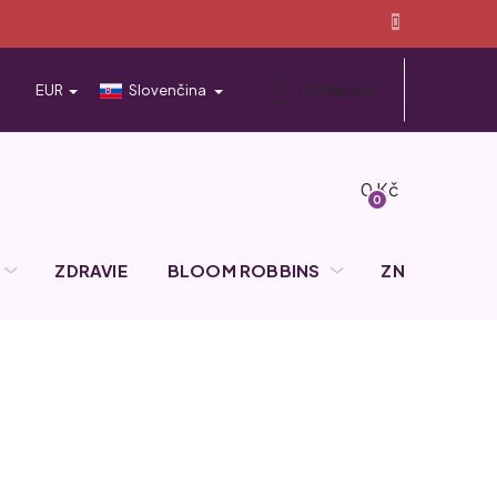
Prihlásenie
EUR
Slovenčina
Nákupný
košík
ZDRAVIE
BLOOM ROBBINS
ZNAČKY