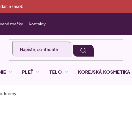
dania zásob.
vané značky
Kontakty
NIE
PLEŤ
TELO
KOREJSKÁ KOSMETIKA
e krémy