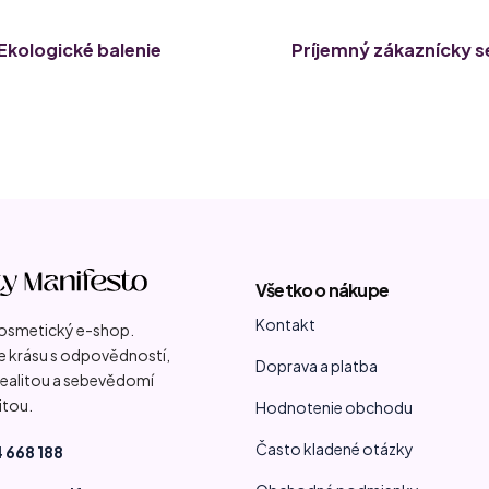
Ekologické balenie
Príjemný zákaznícky s
Všetko o nákupe
Kontakt
kosmetický e-shop.
 krásu s odpovědností,
Doprava a platba
 realitou a sebevědomí
itou.
Hodnotenie obchodu
Často kladené otázky
 668 188