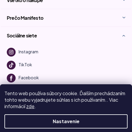
Všetko o nákupe
Prečo Manifesto
Sociálne siete
Instagram
TikTok
Facebook
Youtube
Tento web používa súbory cookie.
Ďalším prechádzaním
tohto webu vyjadrujete súhlas s ich používaním.. Viac
informácií
zde
.
Vytvoril Shoptet
Nastavenie
Copyright 2026
Beauty Manifesto
. Všetky práva vyhradené.