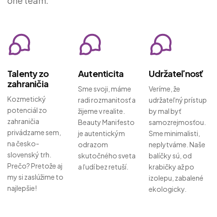
one team.
Talenty zo
Autenticita
Udržateľnosť
zahraničia
Sme svoji, máme
Veríme, že
Kozmetický
radi rozmanitosť a
udržateľný prístup
potenciál zo
žijeme v realite.
by mal byť
zahraničia
Beauty Manifesto
samozrejmosťou.
privádzame sem,
je autentickým
Sme minimalisti,
na česko-
odrazom
neplytváme. Naše
slovenský trh.
skutočného sveta
balíčky sú, od
Prečo? Pretože aj
a ľudí bez retuší.
krabičky až po
my si zaslúžime to
izolepu, zabalené
najlepšie!
ekologicky.