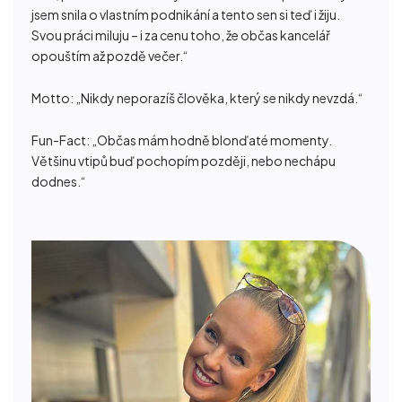
jsem snila o vlastním podnikání a tento sen si teď i žiju.
Svou práci miluju – i za cenu toho, že občas kancelář
opouštím až pozdě večer.
“
Motto: „
Nikdy neporazíš člověka, který se nikdy nevzdá.
“
Fun-Fact:
„Občas mám hodně blonďaté momenty.
Většinu vtipů buď pochopím později, nebo nechápu
dodnes.“