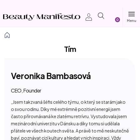
Prejsť
na
Nákupný
obsah
košík
Domov
Tím
Veronika Bambasová
CEO, Founder
„Jsem takzvaná šéfis celého týmu, o který se starám jako
o svou rodinu. Díky mé extrémně pozitivní energii jsem
často přirovnávaná ke zlatému retrívru. Vystudovala jsem
mezinárodní univerzitu v Dánsku a díky tomu si udělala
přátele ve všech koutech světa. A právě to mě neskutečně
baví, poznávat cizí kultury a hledat v nich inspiraci. Vždy