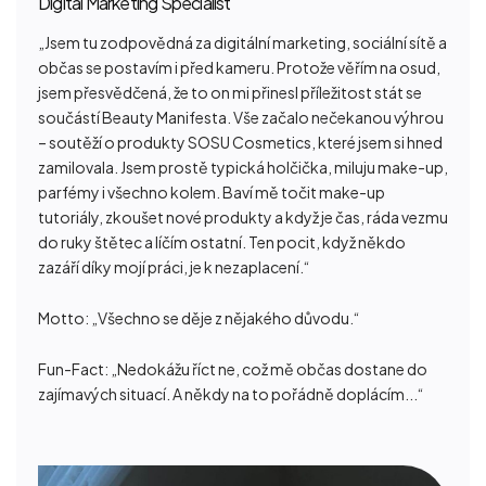
Digital Marketing Specialist
„
Jsem tu zodpovědná za digitální marketing, sociální sítě a
občas se postavím i před kameru. Protože věřím na osud,
jsem přesvědčená, že to on mi přinesl příležitost stát se
součástí Beauty Manifesta. Vše začalo nečekanou výhrou
– soutěží o produkty SOSU Cosmetics, které jsem si hned
zamilovala. Jsem prostě typická holčička, miluju make-up,
parfémy i všechno kolem. Baví mě točit make-up
tutoriály, zkoušet nové produkty a když je čas, ráda vezmu
do ruky štětec a líčím ostatní. Ten pocit, když někdo
zazáří díky mojí práci, je k nezaplacení.
“
Motto:
„Všechno se děje z nějakého důvodu.
“
Fun-Fact:
„Nedokážu říct ne, což mě občas dostane do
zajímavých situací. A někdy na to pořádně doplácím...
“