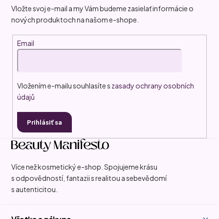
ä
Vložte svoj e-mail a my Vám budeme zasielať informácie o
t
nových produktoch na našom e-shope.
i
Email
e
Vložením e-mailu souhlasíte s
zasady ochrany osobních
údajů
Prihlásiť sa
Více než kosmetický e-shop. Spojujeme krásu
s odpovědností, fantazii s realitou a sebevědomí
s autenticitou.