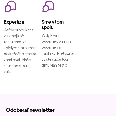
Expertíza
Sme v tom
spolu
Každý produkt na
Vždy k vám
vlastnej koži
budeme úprimní a
testujeme, za
budeme vám
každým si stojíme a
nablízku. Pretože aj
do každého sme sa
vy ste súčasťou
zamilovali. Naše
tímu Manifesto
skúsenosti sú aj
vaše.
Z
á
Odoberať newsletter
p