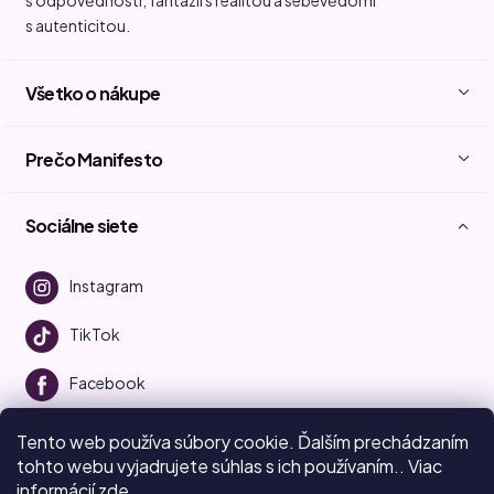
s autenticitou.
Všetko o nákupe
Prečo Manifesto
Sociálne siete
Instagram
TikTok
Facebook
Youtube
Tento web používa súbory cookie.
Ďalším prechádzaním
tohto webu vyjadrujete súhlas s ich používaním.. Viac
informácií
zde
.