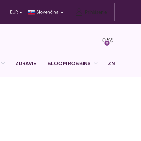
Prihlásenie
EUR
Slovenčina
Nákupný
košík
ZDRAVIE
BLOOM ROBBINS
ZNAČKY