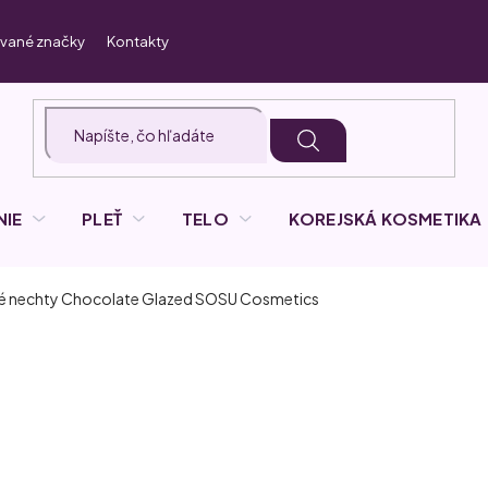
vané značky
Kontakty
NIE
PLEŤ
TELO
KOREJSKÁ KOSMETIKA
é nechty Chocolate Glazed
SOSU Cosmetics