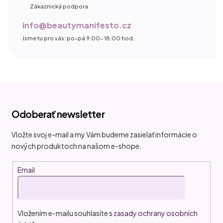
Zákaznická podpora
info@beautymanifesto.cz
Jsme tu pro vás: po–pá 9:00– 18:00 hod.
Z
á
Odoberať newsletter
p
ä
Vložte svoj e-mail a my Vám budeme zasielať informácie o
t
nových produktoch na našom e-shope.
i
Email
e
Vložením e-mailu souhlasíte s
zasady ochrany osobních