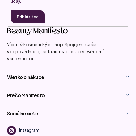
údajů
Prihlásiť sa
Více než kosmetický e-shop. Spojujeme krásu
s odpovědností, fantazii s realitou a sebevědomí
s autenticitou.
Všetko o nákupe
Prečo Manifesto
Sociálne siete
Instagram