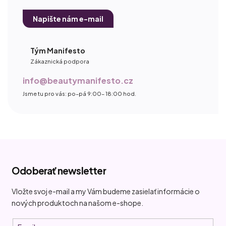
Napište nám e-mail
Tým Manifesto
Zákaznická podpora
info@beautymanifesto.cz
Jsme tu pro vás: po–pá 9:00– 18:00 hod.
Z
á
Odoberať newsletter
p
ä
Vložte svoj e-mail a my Vám budeme zasielať informácie o
t
nových produktoch na našom e-shope.
i