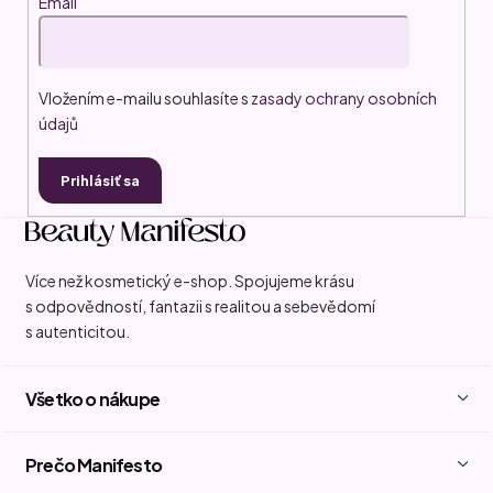
Email
e
Vložením e-mailu souhlasíte s
zasady ochrany osobních
údajů
Prihlásiť sa
Více než kosmetický e-shop. Spojujeme krásu
s odpovědností, fantazii s realitou a sebevědomí
s autenticitou.
Všetko o nákupe
Prečo Manifesto