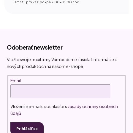
Jsme tu pro vás: po–pá 9:00– 18:00 hod.
Z
á
Odoberať newsletter
p
ä
Vložte svoj e-mail a my Vám budeme zasielať informácie o
t
nových produktoch na našom e-shope.
i
Email
e
Vložením e-mailu souhlasíte s
zasady ochrany osobních
údajů
Prihlásiť sa