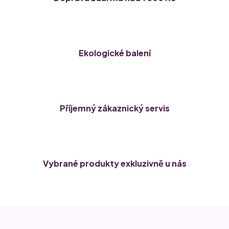
Ekologické balení
Příjemný zákaznický servis
Vybrané produkty exkluzivně u nás
Z
á