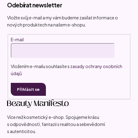
Odebírat newsletter
p
a
Vložte svůj e-mail a my vám budeme zasílat informace o
t
nových produktech na našem e-shopu.
í
E-mail
Vložením e-mailu souhlasíte s
zasady ochrany osobních
údajů
Přihlásit se
Více než kosmetický e-shop. Spojujeme krásu
s odpovědností, fantazii s realitou a sebevědomí
s autenticitou.