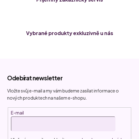
Vybrané produkty exkluzivně u nás
Z
á
Odebírat newsletter
p
a
Vložte svůj e-mail a my vám budeme zasílat informace o
t
nových produktech na našem e-shopu.
í
E-mail