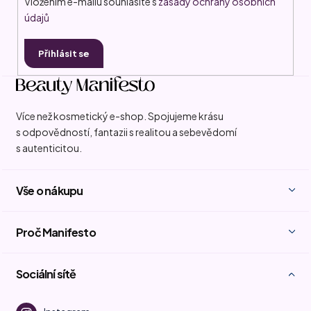
Vložením e-mailu souhlasíte s
zasady ochrany osobních
údajů
Přihlásit se
Více než kosmetický e-shop. Spojujeme krásu
s odpovědností, fantazii s realitou a sebevědomí
s autenticitou.
Vše o nákupu
Proč Manifesto
Sociální sítě