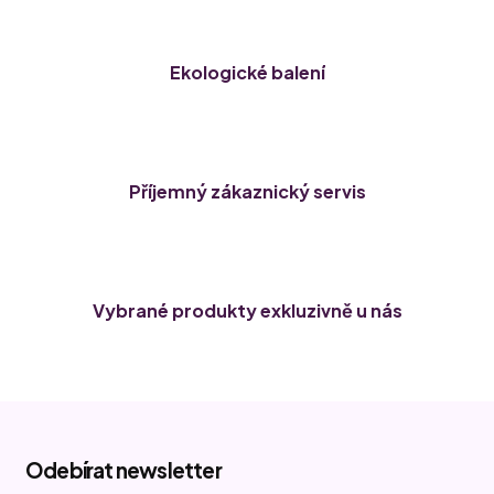
Ekologické balení
Příjemný zákaznický servis
Vybrané produkty exkluzivně u nás
Z
á
Odebírat newsletter
p