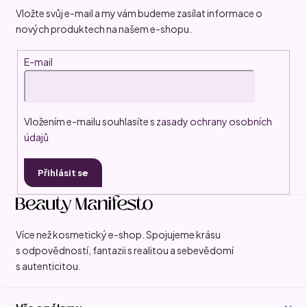
a
Vložte svůj e-mail a my vám budeme zasílat informace o
t
nových produktech na našem e-shopu.
í
E-mail
Vložením e-mailu souhlasíte s
zasady ochrany osobních
údajů
Přihlásit se
Více než kosmetický e-shop. Spojujeme krásu
s odpovědností, fantazii s realitou a sebevědomí
s autenticitou.