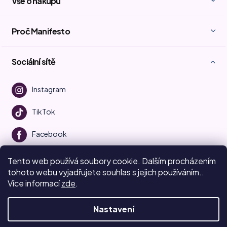
Vše o nákupu
Proč Manifesto
Sociální sítě
Instagram
TikTok
Facebook
Youtube
Tento web používá soubory cookie. Dalším procházením
tohoto webu vyjadřujete souhlas s jejich používáním..
Více informací
zde
.
Vytvořil Shoptet
Nastavení
Copyright 2026
Beauty Manifesto
. Všechna práva vyhrazena.