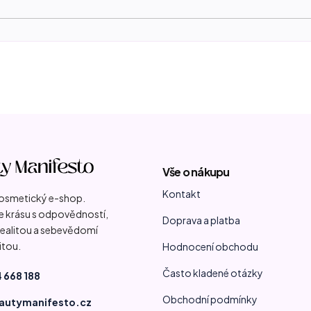
Vše o nákupu
Kontakt
kosmetický e-shop.
 krásu s odpovědností,
Doprava a platba
 realitou a sebevědomí
itou.
Hodnocení obchodu
Často kladené otázky
 668 188
Obchodní podmínky
autymanifesto.cz