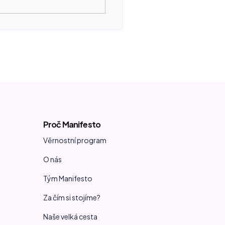
Proč Manifesto
Věrnostní program
O nás
Tým Manifesto
Za čím si stojíme?
Naše velká cesta