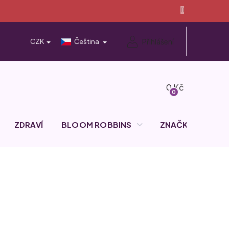
Přihlášení
CZK
Čeština
Nákupní
košík
ZDRAVÍ
BLOOM ROBBINS
ZNAČKY