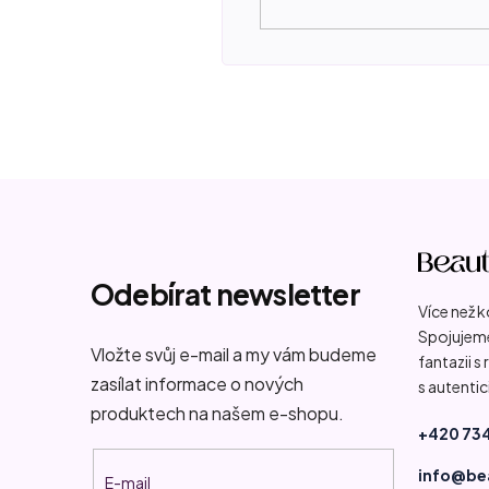
Z
á
p
Odebírat newsletter
Více než 
a
Spojujeme
t
Vložte svůj e-mail a my vám budeme
fantazii s
zasílat informace o nových
s autentic
í
produktech na našem e-shopu.
+420 734
info@be
E-mail