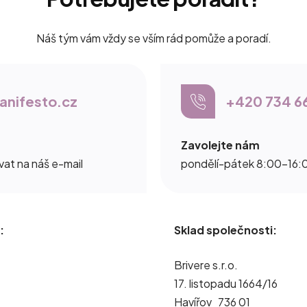
Náš tým vám vždy se vším rád pomůže a poradí.
nifesto.cz
+420 734 6
Zavolejte nám
at na náš e-mail
pondělí-pátek 8:00–16:
:
Sklad společnosti:
Brivere s.r.o.
17. listopadu 1664/16
Havířov 736 01