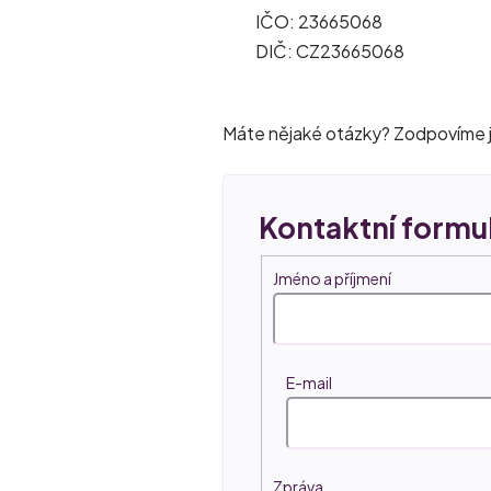
IČO: 23665068
DIČ: CZ23665068
Máte nějaké otázky? Zodpovíme je
Jméno a příjmení
E-mail
Zpráva