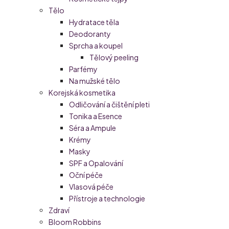
Tělo
Hydratace těla
Deodoranty
Sprcha a koupel
Tělový peeling
Parfémy
Na mužské tělo
Korejská kosmetika
Odličování a čištění pleti
Tonika a Esence
Séra a Ampule
Krémy
Masky
SPF a Opalování
Oční péče
Vlasová péče
Přístroje a technologie
Zdraví
Bloom Robbins