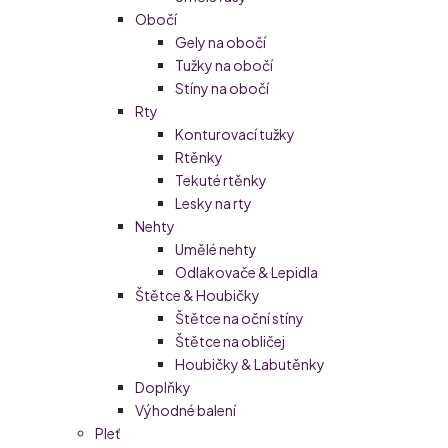
Obočí
Gely na obočí
Tužky na obočí
Stíny na obočí
Rty
Konturovací tužky
Rtěnky
Tekuté rtěnky
Lesky na rty
Nehty
Umělé nehty
Odlakovače & Lepidla
Štětce & Houbičky
Štětce na oční stíny
Štětce na obličej
Houbičky & Labutěnky
Doplňky
Výhodné balení
Pleť