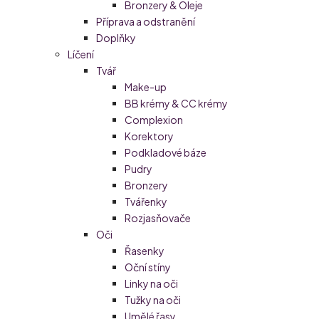
Bronzery & Oleje
Příprava a odstranění
Doplňky
Líčení
Tvář
Make-up
BB krémy & CC krémy
Complexion
Korektory
Podkladové báze
Pudry
Bronzery
Tvářenky
Rozjasňovače
Oči
Řasenky
Oční stíny
Linky na oči
Tužky na oči
Umělé řasy