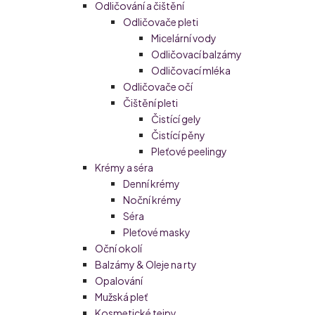
Odličování a čištění
Odličovače pleti
Micelární vody
Odličovací balzámy
Odličovací mléka
Odličovače očí
Čištění pleti
Čistící gely
Čistící pěny
Pleťové peelingy
Krémy a séra
Denní krémy
Noční krémy
Séra
Pleťové masky
Oční okolí
Balzámy & Oleje na rty
Opalování
Mužská pleť
Kosmetické tejpy