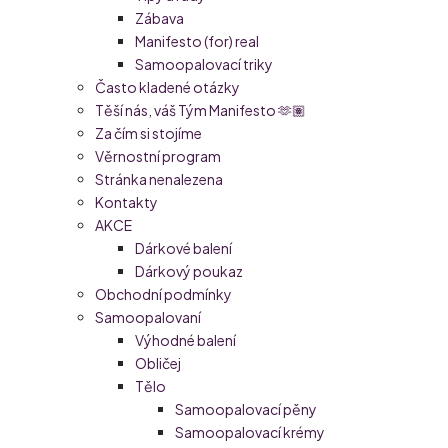
Zábava
Manifesto (for) real
Samoopalovací triky
Často kladené otázky
Těší nás, váš Tým Manifesto 🫶🏽
Za čím si stojíme
Věrnostní program
Stránka nenalezena
Kontakty
AKCE
Dárkové balení
Dárkový poukaz
Obchodní podmínky
Samoopalovaní
Výhodné balení
Obličej
Tělo
Samoopalovací pěny
Samoopalovací krémy