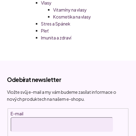
Vlasy
Vitamíny na vlasy
Kosmetika na vlasy
Stres a Spánek
Pleť
Imunita a zdraví
Z
á
Odebírat newsletter
p
a
Vložte svůj e-mail a my vám budeme zasílat informace o
t
nových produktech na našem e-shopu.
í
E-mail