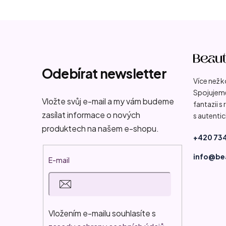
Z
á
p
Odebírat newsletter
Více než 
a
Spojujeme
t
Vložte svůj e-mail a my vám budeme
fantazii s
zasílat informace o nových
s autentic
í
produktech na našem e-shopu.
+420 734
info@be
E-mail
Vložením e-mailu souhlasíte s