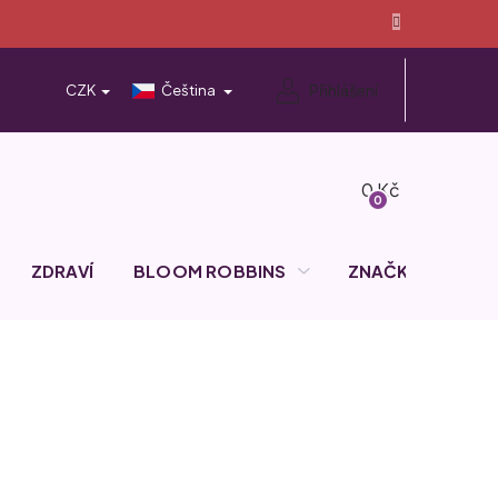
Přihlášení
CZK
Čeština
Nákupní
košík
ZDRAVÍ
BLOOM ROBBINS
ZNAČKY