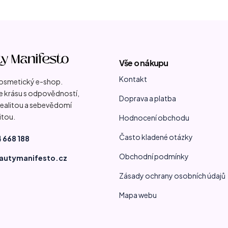
Vše o nákupu
Kontakt
kosmetický e-shop.
 krásu s odpovědností,
Doprava a platba
 realitou a sebevědomí
itou.
Hodnocení obchodu
Často kladené otázky
 668 188
Obchodní podmínky
autymanifesto.cz
Zásady ochrany osobních údajů
Mapa webu