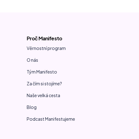
Proč Manifesto
Věrnostní program
O nás
Tým Manifesto
Za čím si stojíme?
Naše velká cesta
Blog
Podcast Manifestujeme