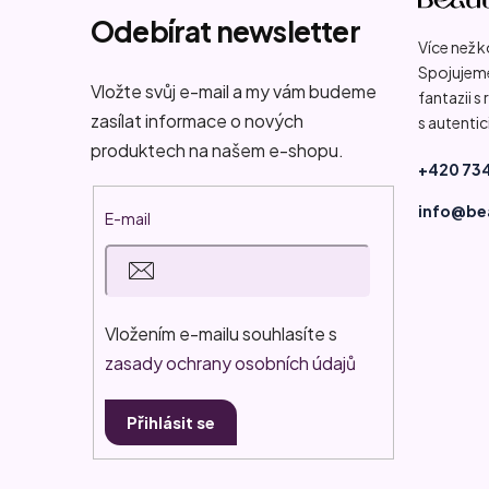
p
Odebírat newsletter
Více než 
a
Spojujeme
t
Vložte svůj e-mail a my vám budeme
fantazii s
zasílat informace o nových
s autentic
í
produktech na našem e-shopu.
+420 734
info@be
E-mail
Vložením e-mailu souhlasíte s
zasady ochrany osobních údajů
Přihlásit se