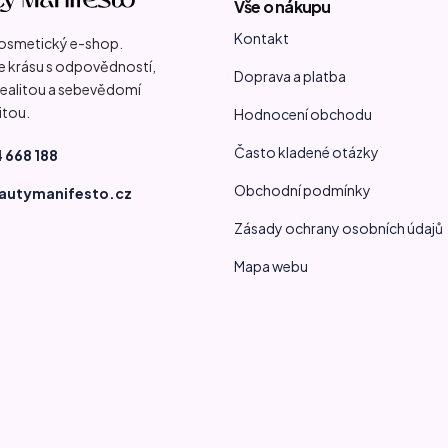
Vše o nákupu
Kontakt
kosmetický e-shop.
 krásu s odpovědností,
Doprava a platba
 realitou a sebevědomí
itou.
Hodnocení obchodu
Často kladené otázky
 668 188
Obchodní podmínky
autymanifesto.cz
Zásady ochrany osobních údajů
Mapa webu