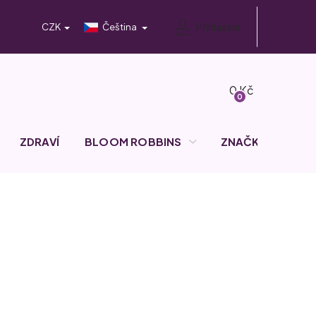
Přihlášení
CZK
Čeština
Nákupní
košík
ZDRAVÍ
BLOOM ROBBINS
ZNAČKY