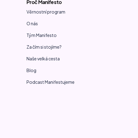
Proč Manifesto
Věrnostní program
O nás
Tým Manifesto
Za čím si stojíme?
Naše velká cesta
Blog
Podcast Manifestujeme