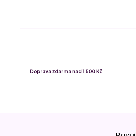
Doprava zdarma nad 1 500 Kč
Z
á