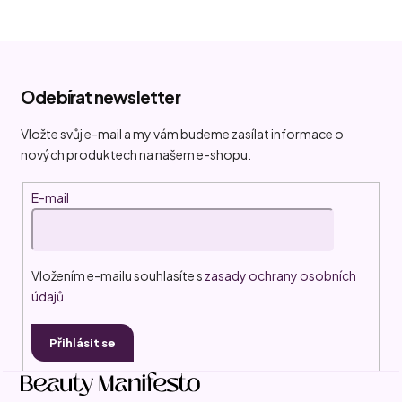
Z
á
Odebírat newsletter
p
a
Vložte svůj e-mail a my vám budeme zasílat informace o
t
nových produktech na našem e-shopu.
í
E-mail
Vložením e-mailu souhlasíte s
zasady ochrany osobních
údajů
Přihlásit se