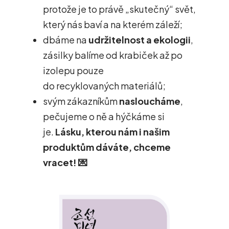
protože je to právě „skutečný“ svět,
který nás baví a na kterém záleží;
dbáme na
udržitelnost a ekologii
,
zásilky balíme od krabiček až po
izolepu pouze
do recyklovaných materiálů;
svým zákazníkům
nasloucháme
,
pečujeme o ně a hýčkáme si
je.
Lásku, kterou nám i našim
produktům dáváte, chceme
vracet! 💌