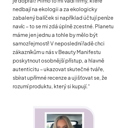
je dopřát! Mimo to mi vadí firmy, které
nedbají na ekologii a za ekologicky
zabalený balíček si například účtují peníze
navíc – to se mi zdá úplně zcestné. Planetu
máme jen jednu a tohle by mělo být
samozřejmostí! V neposlední řadě chci
zákazníkům u nás v Beauty Manifestu
poskytnout osobnější přístup, a hlavně
autenticitu – ukazovat skutečné tváře,
sbírat upřímné recenze a ujišťovat se, že
rozumí produktu, který si kupují.“