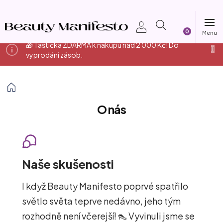
Přejít
na
Nákupní
obsah
🎁 Taštička ZDARMA k nákupu nad 2 000 Kč! Do
košík
vyprodání zásob.
Domů
O nás
Naše skušenosti
I když Beauty Manifesto poprvé spatřilo
světlo světa teprve nedávno, jeho tým
rozhodně není včerejší! 👠 Vyvinuli jsme se