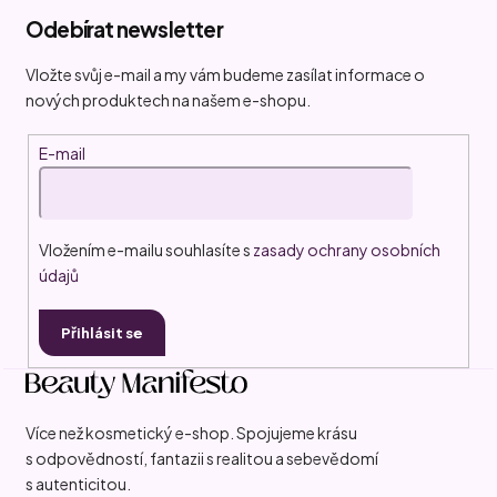
á
Odebírat newsletter
p
a
Vložte svůj e-mail a my vám budeme zasílat informace o
t
nových produktech na našem e-shopu.
í
E-mail
Vložením e-mailu souhlasíte s
zasady ochrany osobních
údajů
Přihlásit se
Více než kosmetický e-shop. Spojujeme krásu
s odpovědností, fantazii s realitou a sebevědomí
s autenticitou.