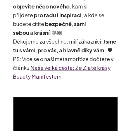
objevíte něco nového
, kam si
přijdete
pro radu i inspiraci
, a kde se
budete cítíte
bezpečně
,
sami
sebou
a
krásní
! 🫶🏽
Děkujeme za všechno, milí zákazníci.
Jsme
tu s vámi, pro vás, a hlavně díky vám. 💜
PS: Více se o naší metamorfóze dočtete v
článku
Naše velká cesta: Ze Zlaté krásy
Beauty Manifestem
.