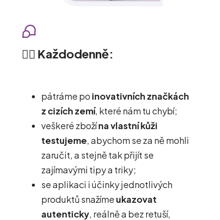
👉🏽 Každodenně:
pátráme po
inovativních značkách
z cizích zemí
, které nám tu chybí;
veškeré zboží
na vlastní kůži
testujeme
, abychom se za ně mohli
zaručit, a stejně tak přijít se
zajímavými tipy a triky;
se aplikaci i účinky jednotlivých
produktů snažíme
ukazovat
autenticky
, reálně a bez retuší,