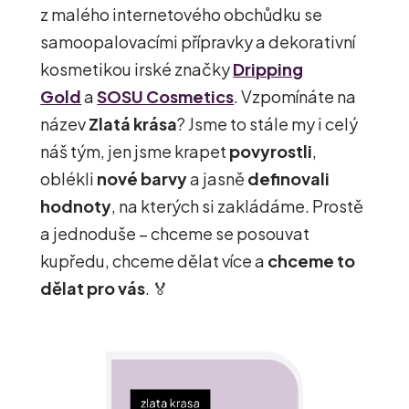
z malého internetového obchůdku se
samoopalovacími přípravky a dekorativní
kosmetikou irské značky
Dripping
Gold
a
SOSU Cosmetics
. Vzpomínáte na
název
Zlatá krása
? Jsme to stále my i celý
náš tým, jen jsme krapet
povyrostli
,
oblékli
nové barvy
a jasně
definovali
hodnoty
, na kterých si zakládáme. Prostě
a jednoduše – chceme se posouvat
kupředu, chceme dělat více a
chceme to
dělat pro vás
. 🏅