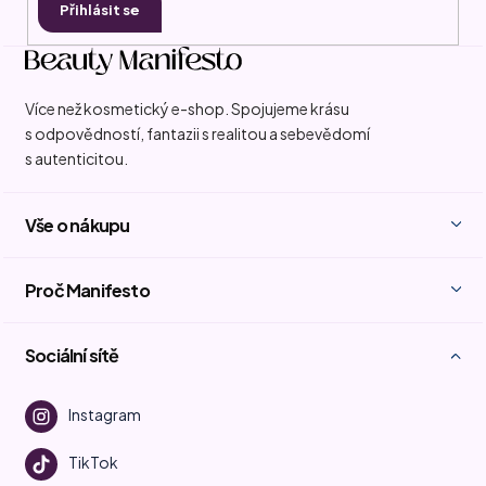
Přihlásit se
Více než kosmetický e-shop. Spojujeme krásu
s odpovědností, fantazii s realitou a sebevědomí
s autenticitou.
Vše o nákupu
Proč Manifesto
Sociální sítě
Instagram
TikTok