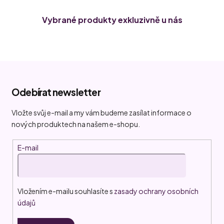
Vybrané produkty exkluzivně u nás
Z
á
Odebírat newsletter
p
a
Vložte svůj e-mail a my vám budeme zasílat informace o
t
nových produktech na našem e-shopu.
í
E-mail
Vložením e-mailu souhlasíte s
zasady ochrany osobních
údajů