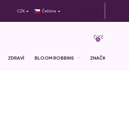
Přihlášení
CZK
Čeština
Nákupní
košík
ZDRAVÍ
BLOOM ROBBINS
ZNAČKY