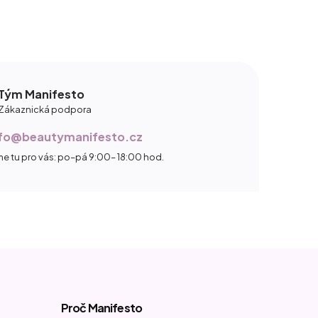
Tým Manifesto
Zákaznická podpora
nfo@beautymanifesto.cz
me tu pro vás: po–pá 9:00– 18:00 hod.
Proč Manifesto