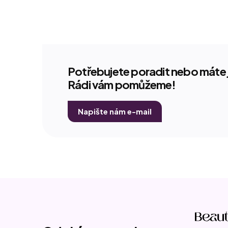
Potřebujete poradit nebo máte 
Rádi vám pomůžeme!
Napište nám e-mail
Z
á
p