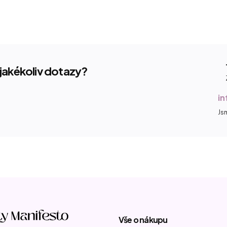
jakékoliv dotazy?
i
Js
Vše o nákupu