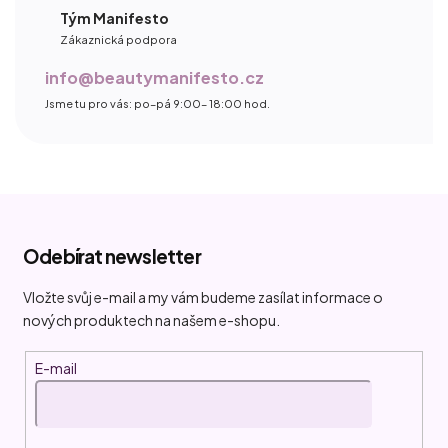
Tým Manifesto
Zákaznická podpora
info@beautymanifesto.cz
Jsme tu pro vás: po–pá 9:00– 18:00 hod.
Z
á
Odebírat newsletter
p
a
Vložte svůj e-mail a my vám budeme zasílat informace o
t
nových produktech na našem e-shopu.
í
E-mail