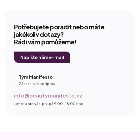
Potřebujete poradit nebo máte
jakékoliv dotazy?
Rádi vám pomůžeme!
Napište nám e-mail
Tým Manifesto
Zákaznická podpora
info@beautymanifesto.cz
Jsme tu pro vás: po–pá 9:00– 18:00 hod.
Z