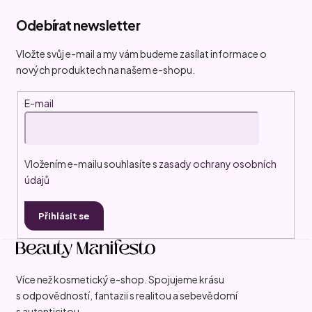
á
Odebírat newsletter
p
a
Vložte svůj e-mail a my vám budeme zasílat informace o
t
nových produktech na našem e-shopu.
í
E-mail
Vložením e-mailu souhlasíte s
zasady ochrany osobních
údajů
Přihlásit se
Více než kosmetický e-shop. Spojujeme krásu
s odpovědností, fantazii s realitou a sebevědomí
s autenticitou.