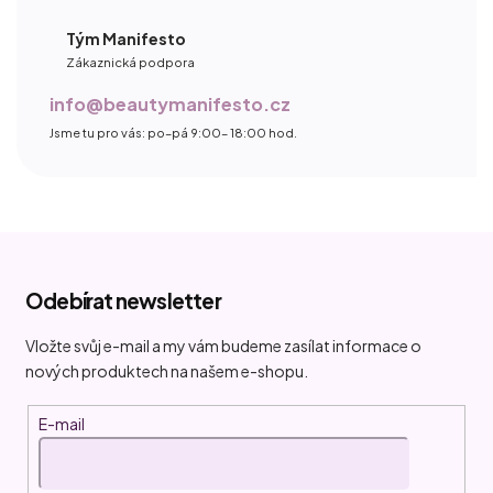
Tým Manifesto
Zákaznická podpora
info@beautymanifesto.cz
Jsme tu pro vás: po–pá 9:00– 18:00 hod.
Z
á
Odebírat newsletter
p
a
Vložte svůj e-mail a my vám budeme zasílat informace o
t
nových produktech na našem e-shopu.
í
E-mail