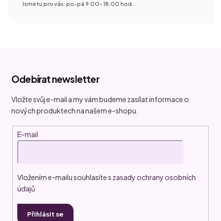
Jsme tu pro vás: po–pá 9:00– 18:00 hod.
Z
á
Odebírat newsletter
p
a
Vložte svůj e-mail a my vám budeme zasílat informace o
t
nových produktech na našem e-shopu.
í
E-mail
Vložením e-mailu souhlasíte s
zasady ochrany osobních
údajů
Přihlásit se