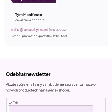
Tým Manifesto
Zákaznická podpora
info@beautymanifesto.cz
Jsme tu pro vás: po–pá 9:00– 18:00 hod.
Z
á
Odebírat newsletter
p
a
Vložte svůj e-mail a my vám budeme zasílat informace o
t
nových produktech na našem e-shopu.
í
E-mail