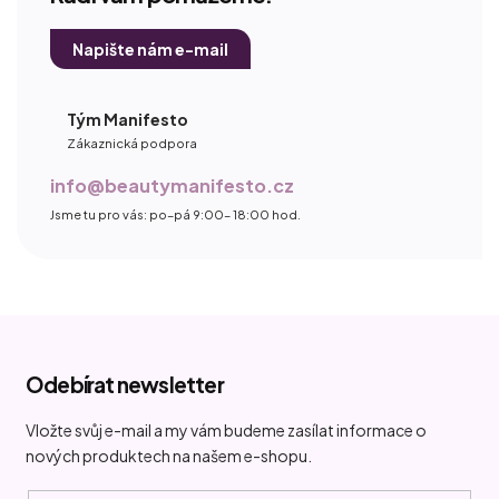
Napište nám e-mail
Tým Manifesto
Zákaznická podpora
info@beautymanifesto.cz
Jsme tu pro vás: po–pá 9:00– 18:00 hod.
Z
á
Odebírat newsletter
p
a
Vložte svůj e-mail a my vám budeme zasílat informace o
t
nových produktech na našem e-shopu.
í