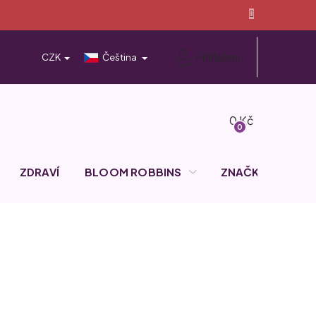
Přihlášení
CZK
Čeština
Nákupní
košík
ZDRAVÍ
BLOOM ROBBINS
ZNAČKY