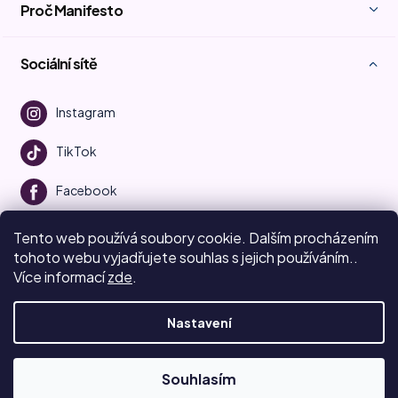
Proč Manifesto
Sociální sítě
Instagram
TikTok
Facebook
Youtube
Tento web používá soubory cookie. Dalším procházením
tohoto webu vyjadřujete souhlas s jejich používáním..
Více informací
zde
.
Vytvořil Shoptet
Nastavení
Copyright 2026
Beauty Manifesto
. Všechna práva vyhrazena.
Upravit nastavení cookies
Souhlasím