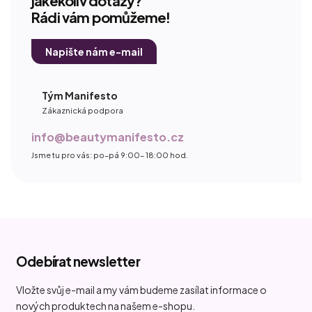
jakékoliv dotazy?
Rádi vám pomůžeme!
Napište nám e-mail
Tým Manifesto
Zákaznická podpora
info@beautymanifesto.cz
Jsme tu pro vás: po–pá 9:00– 18:00 hod.
Z
á
Odebírat newsletter
p
a
Vložte svůj e-mail a my vám budeme zasílat informace o
t
nových produktech na našem e-shopu.