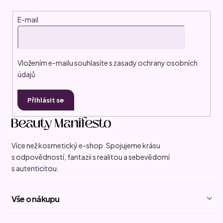
í
E-mail
Vložením e-mailu souhlasíte s
zasady ochrany osobních
údajů
Přihlásit se
Více než kosmetický e-shop. Spojujeme krásu
s odpovědností, fantazii s realitou a sebevědomí
s autenticitou.
Vše o nákupu