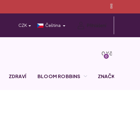
Přihlášení
CZK
Čeština
Nákupní
košík
ZDRAVÍ
BLOOM ROBBINS
ZNAČKY