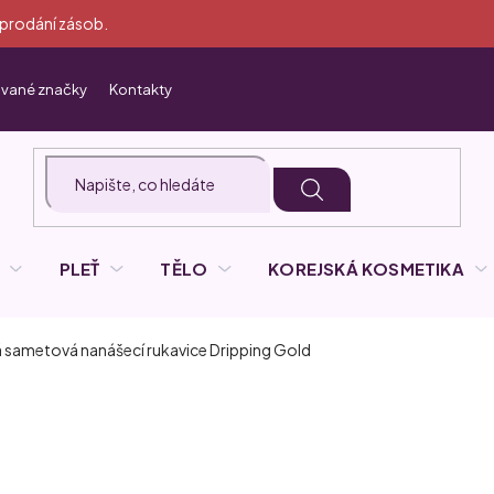
yprodání zásob.
vané značky
Kontakty
PLEŤ
TĚLO
KOREJSKÁ KOSMETIKA
 sametová nanášecí rukavice
Dripping Gold