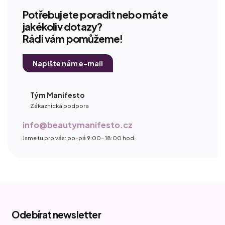
Potřebujete poradit nebo máte
jakékoliv dotazy?
Rádi vám pomůžeme!
Napište nám e-mail
Tým Manifesto
Zákaznická podpora
info@beautymanifesto.cz
Jsme tu pro vás: po–pá 9:00– 18:00 hod.
Z
á
Odebírat newsletter
p