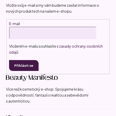
a
Vložte svůj e-mail a my vám budeme zasílat informace o
t
nových produktech na našem e-shopu.
í
E-mail
Vložením e-mailu souhlasíte s
zasady ochrany osobních
údajů
Přihlásit se
Více než kosmetický e-shop. Spojujeme krásu
s odpovědností, fantazii s realitou a sebevědomí
s autenticitou.