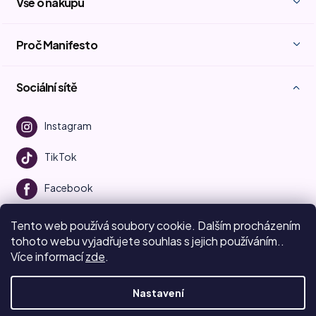
Vše o nákupu
Proč Manifesto
Sociální sítě
Instagram
TikTok
Facebook
Youtube
Tento web používá soubory cookie. Dalším procházením
tohoto webu vyjadřujete souhlas s jejich používáním..
Více informací
zde
.
Vytvořil Shoptet
Nastavení
Copyright 2026
Beauty Manifesto
. Všechna práva vyhrazena.