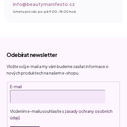
info@beautymanifesto.cz
Jsme tu pro vás: po–pá 9:00– 18:00 hod.
Z
á
Odebírat newsletter
p
a
Vložte svůj e-mail a my vám budeme zasílat informace o
t
nových produktech na našem e-shopu.
í
E-mail
Vložením e-mailu souhlasíte s
zasady ochrany osobních
údajů