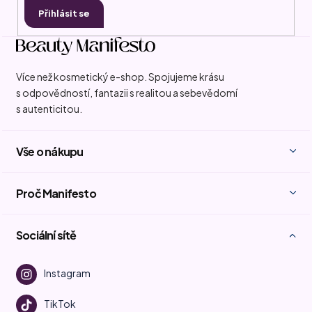
Přihlásit se
Více než kosmetický e-shop. Spojujeme krásu
s odpovědností, fantazii s realitou a sebevědomí
s autenticitou.
Vše o nákupu
Proč Manifesto
Sociální sítě
Instagram
TikTok